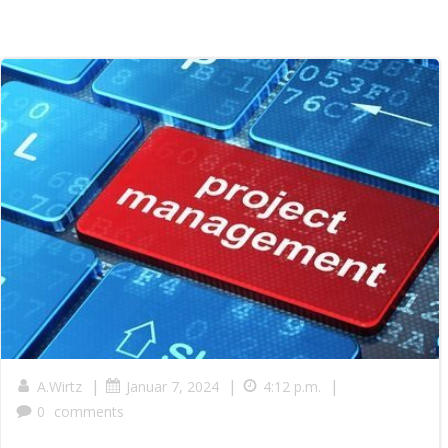
|
|
|
A.Wirtz
Januar 7, 2024
4:12 p.m.
0
comments